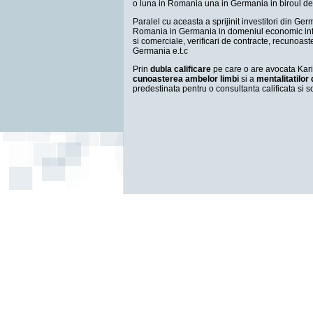
o luna in Romania una in Germania in biroul de
Paralel cu aceasta a sprijinit investitori din Ger
Romania in Germania in domeniul economic infii
si comerciale, verificari de contracte, recunoas
Germania e.t.c
Prin
dubla calificare
pe care o are avocata Kari
cunoasterea
ambelor limbi
si a
mentalitatilor 
predestinata pentru o consultanta calificata