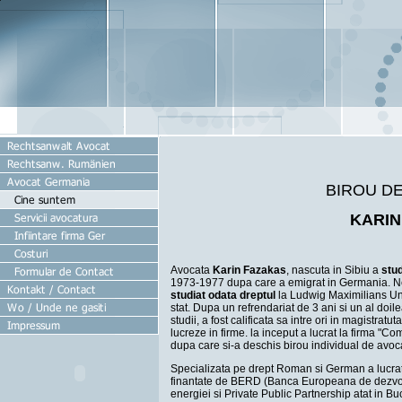
BIROU D
KARIN
Avocata
Karin Fazakas
, nascuta in Sibiu a
stud
1973-1977 dupa care a emigrat in Germania. Ne
studiat odata dreptul
la Ludwig Maximilians Uni
stat. Dupa un refrendariat de 3 ani si un al do
studii, a fost calificata sa intre ori in magistra
lucreze in firme. la inceput a lucrat la firma "
dupa care si-a deschis birou individual de avoc
Specializata pe drept Roman si German a lucrat
finantate de BERD (Banca Europeana de dezvol
energiei si Private Public Partnership atat in Bu