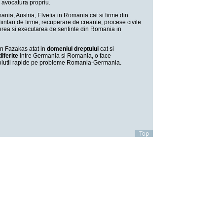
 avocatura propriu.
mania, Austria, Elvetia in Romania cat si firme din
ntari de firme, recuperare de creante, procese civile
terea si executarea de sentinte din Romania in
n Fazakas atat in
domeniul dreptului
cat si
diferite
intre Germania si Romania, o face
 si solutii rapide pe probleme Romania-Germania.