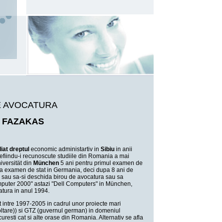
E AVOCATURA
 FAZAKAS
iat dreptul
economic administartiv in
Sibiu
in anii
fiindu-i recunoscute studiile din Romania a mai
versität din
München
5 ani pentru primul examen de
ilea examen de stat in Germania, deci dupa 8 ani de
tuta sau sa-si deschida birou de avocatura sau sa
Computer 2000" astazi "Dell Computers" in München,
atura in anul 1994.
 intre 1997-2005 in cadrul unor proiecte mari
tare)) si GTZ (guvernul german) in domeniul
curesti cat si alte orase din Romania. Alternativ se afla