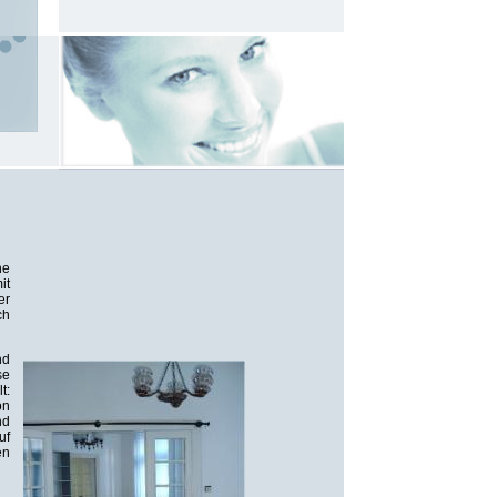
he
it
er
ch
nd
se
t:
on
nd
uf
en